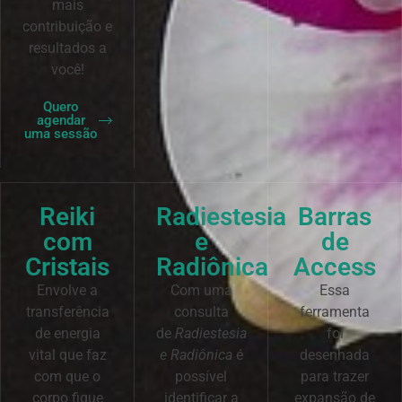
mais
contribuição e
resultados a
você!
Quero
agendar
uma sessão
Reiki
Radiestesia
Barras
com
e
de
Cristais
Radiônica
Access
Envolve a
Com uma
Essa
transferência
consulta
ferramenta
de energia
de
Radiestesia
foi
vital que faz
e Radiônica
é
desenhada
com que o
possível
para trazer
corpo fique
identificar a
expansão de