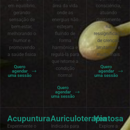
em equilíbrio,
área da vida
consciência,
gerando
onde as
atuando
sensação de
energias não
diretamente
bem-estar,
estejam
na
melhorando o
fluindo de
ressignificação
humor e
forma
de crenças
promovendo
harmônica e
limitantes e
a saúde fisica
regulá-la para
muito mais
que retorne a
Quero
Quero
condição
agendar
agendar
normal
uma sessão
uma sessão
Quero
agendar
uma sessão
Acupuntura
Auriculoterapia
Ventosa
Experimente o
Indicada para
Explore a