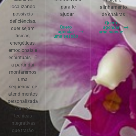
localizando
para te
alinhamento
possiveis
ajudar.
de chakras
deficiências,
Quero
Quero
agendar
quer sejam
agendar
uma sessão
fisicas,
uma sessão
energéticas,
emocionais e
espirituais. E
a partir dai
montaremos
uma
sequencia de
atendimentos
personalizada
com as
técnicas
integrativas
que trarão