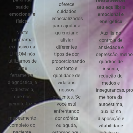
reestabelecer
oferece
saúde
seu equilíbrio
cuidados
emocional e
emocional e
especializados
física.
energético
para ajudar a
Neste
gerenciar e
Auxilia no
programa
aliviar
controle de
exclusivo da
diferentes
ansiedade e
LIFEOM nós
tipos de dor,
depressão, melho
utilizamos de
proporcionando
quadros de
uma
conforto e
insônia,
ferramenta
qualidade de
redução de
diagnóstica, a
vida aos
medos e
radiestesia,
nossos
inseguranças, pr
que nos
pacientes. Se
melhora da
permite fazer
você está
autoestima,
um
enfrentando
auxilia na
mapeamento
dor crônica
disposição e
completo do
ou aguda,
vitabilidade
paciente,
estamos aqui
física e