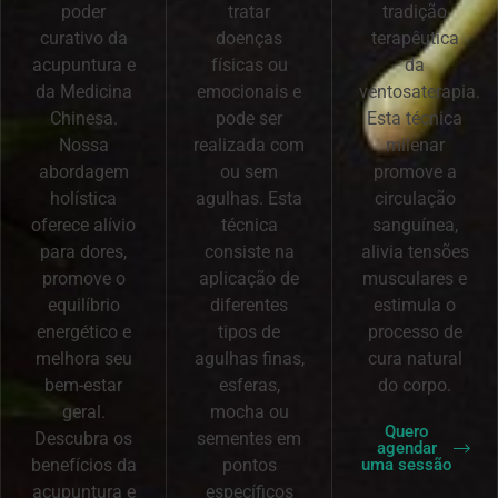
poder
tratar
tradição
curativo da
doenças
terapêutica
acupuntura e
físicas ou
da
da Medicina
emocionais e
ventosaterapia.
Chinesa.
pode ser
Esta técnica
Nossa
realizada com
milenar
abordagem
ou sem
promove a
holística
agulhas. Esta
circulação
oferece alívio
técnica
sanguínea,
para dores,
consiste na
alivia tensões
promove o
aplicação de
musculares e
equilíbrio
diferentes
estimula o
energético e
tipos de
processo de
melhora seu
agulhas finas,
cura natural
bem-estar
esferas,
do corpo.
geral.
mocha ou
Quero
Descubra os
sementes em
agendar
benefícios da
pontos
uma sessão
acupuntura e
específicos