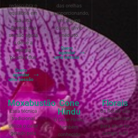
redescubra o
das orelhas
equilíbrio em
proporcionando,
sua vida.
em alguns
Agende sua
casos, alívio
sessão agora
imediato.
e deixe a
Quero
energia
agendar
positiva fluir
uma sessão
Quero
agendar
uma sessão
Moxabustão
Cone
Florais
Hindu
Essa técnica
Os florais são
tradicional
desenvolvidos
O Cone Hindu,
utiliza o calor
para atuar no
também
gerado pela
campo sutil
conhecido